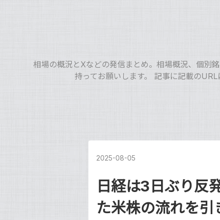
相場の概況とXなどの発信まとめ。相場概況、個別
持ってお願いします。 記事に記載のUR
2025
-
08
-
05
日経は3日ぶり反
た米株の流れを引き