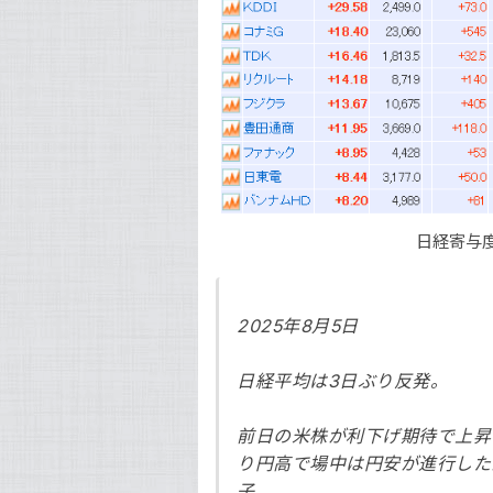
日経寄与
2025年8月5日
日経平均は3日ぶり反発。
前日の米株が利下げ期待で上昇
り円高で場中は円安が進行した
子。