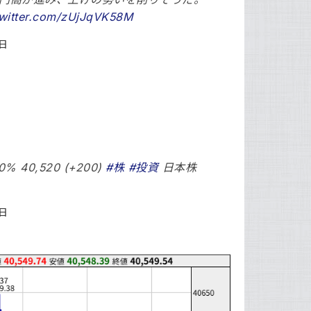
twitter.com/zUjJqVK58M
4日
 40,520 (+200)
#株
#投資
日本株
4日