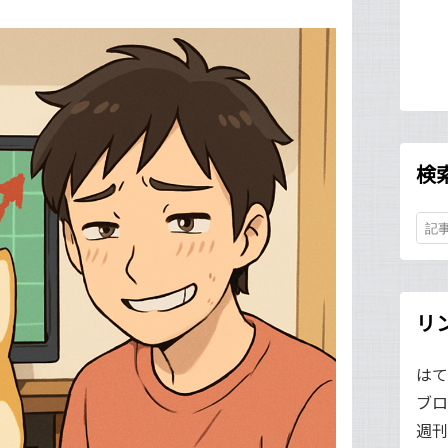
検
リ
はて
ブロ
週刊