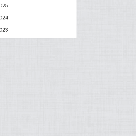
025
024
023