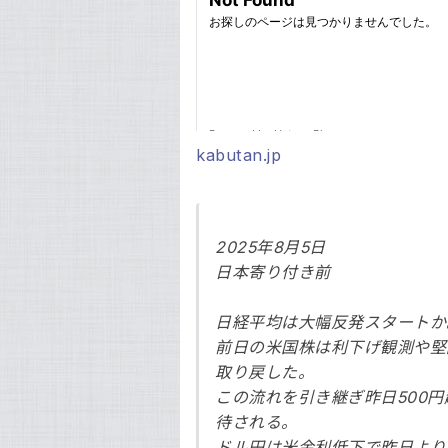
kabutan.jp
2025年8月5日
日本寄り付き前
日経平均は大幅反発スタートか
前日の米国株は利下げ観測や堅
取り戻した。
この流れを引き継ぎ昨日500
待される。
ドル円は米金利低下で昨日より