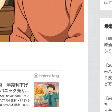
はて
最
【
原油
ぶり
【2
米ハ
り反
ど寄
【前
ち 
イテ