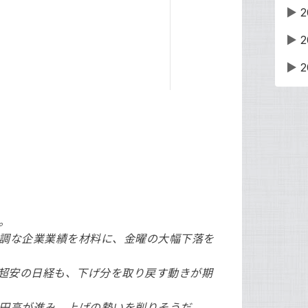
▶
2
▶
2
▶
2
。
調な企業業績を材料に、金曜の大幅下落を
円超安の日経も、下げ分を取り戻す動きが期
円高が進み、上げの勢いを削りそうだ。