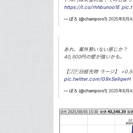
https://t.co/rhhbunoo1E
pic.
— ぽろ (@champoro1)
2025年8月
あれ、案外勢いない感じか？
40,500円の壁が強いかも。
【🇯🇵日経先物 ラージ】 +0.50%
pic.twitter.com/G9xSeIIqwH
— ぽろ (@champoro1)
2025年8月