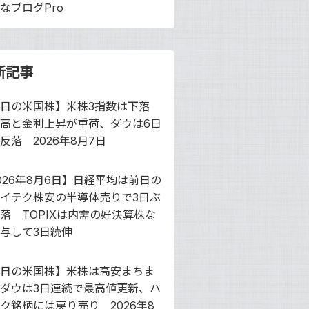
なブログPro
新記事
前日の米国株】米株3指数は下落
高と金利上昇が重荷、ダウは6日
反落 2026年8月7日
026年8月6日】日経平均は前日の
イテク株安の半導体売りで3日ぶ
落 TOPIXは内需の好決算株な
与して3日続伸
日の米国株】米株は高安まちま
ダウは3日連続で最高値更新、ハ
ク銘柄には戻り売り 2026年8