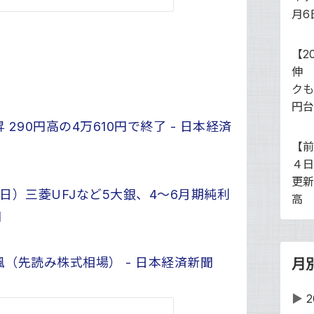
月6
【2
伸 
クも
円台
90円高の4万610円で終了 - 日本経済
【前
４日
更新
日）三菱UFJなど5大銀、4〜6月期純利
高 
聞
（先読み株式相場） - 日本経済新聞
月
▶
2